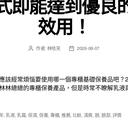
式即能達到優良
效用！
作者:
林哈芙
2026-08-07
文
文
章
章
作
發
者
佈
日
應該經常煩惱要使用哪一個專櫃基礎保養品吧？20
期
林林總總的專櫃保養產品，但是時常不瞭解乳液
5年
,
乳液
,
乳霜
,
保濕
,
保養
,
專櫃
,
推薦
,
比較
,
清爽
,
臉
,
臉部
,
評價