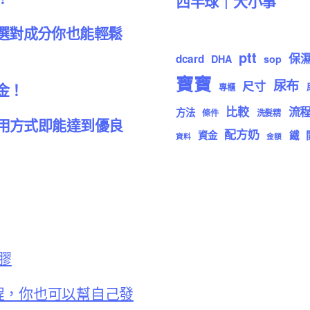
西半球｜大小事
選對成分你也能輕鬆
ptt
保
dcard
DHA
sop
寶寶
尿布
尺寸
金！
專櫃
比較
流
方法
條件
洗髮精
運用方式即能達到優良
配方奶
資金
鐵
資料
金額
膠
程，你也可以幫自己發