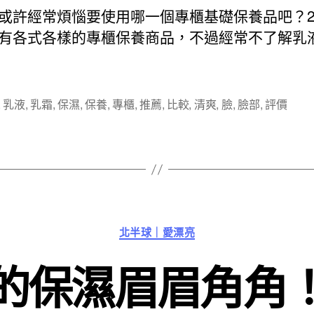
日
或許經常煩惱要使用哪一個專櫃基礎保養品吧？20
期
有各式各樣的專櫃保養商品，不過經常不了解乳
,
乳液
,
乳霜
,
保濕
,
保養
,
專櫃
,
推薦
,
比較
,
清爽
,
臉
,
臉部
,
評價
分
北半球｜愛漂亮
類
的保濕眉眉角角