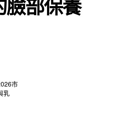
的臉部保養
26市
與乳