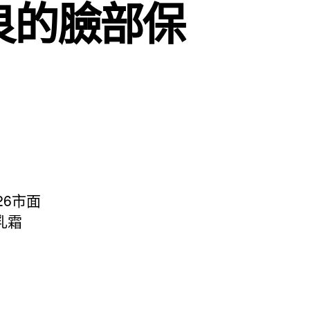
良的臉部保
6市面
乳霜