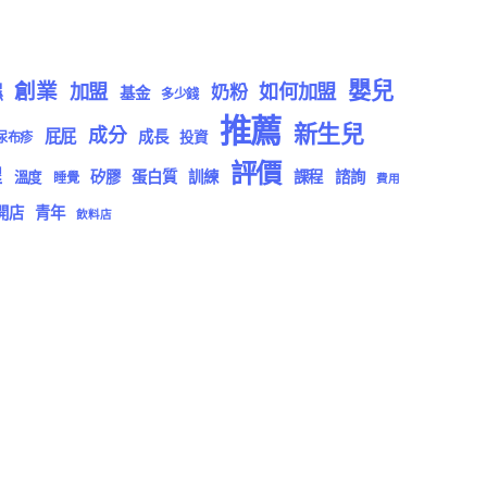
嬰兒
創業
加盟
如何加盟
濕
奶粉
基金
多少錢
推薦
新生兒
成分
屁屁
成長
投資
尿布疹
評價
程
矽膠
蛋白質
訓練
課程
諮詢
溫度
睡覺
費用
開店
青年
飲料店