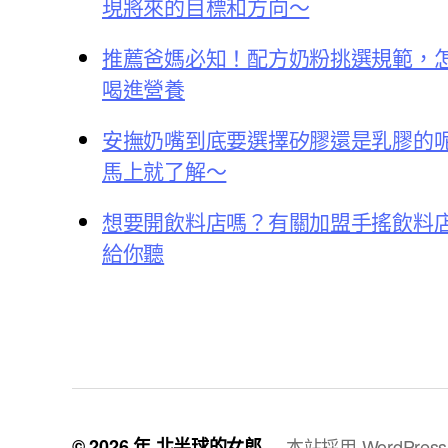
現將來的目標和方向～
推薦爸媽必知！配方奶粉挑選規範，
喝進營養
安撫奶嘴到底要選擇矽膠還是乳膠的
馬上就了解～
想要開飲料店嗎？有關加盟手搖飲料
給你聽
© 2026 年
北半球的女郎
本站採用 WordPres