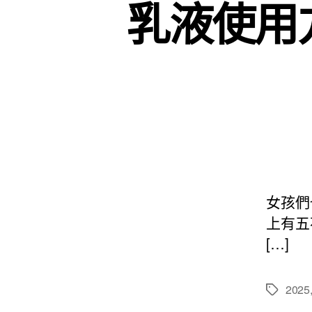
乳液使用
女孩們
上有五
[…]
2025
標
籤