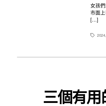
女孩們
市面上
[…]
2024
標
籤
三個有用