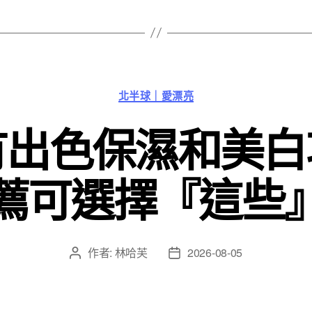
分
北半球｜愛漂亮
類
有出色保濕和美白
薦可選擇『這些
作者:
林哈芙
2026-08-05
文
文
章
章
作
發
者
佈