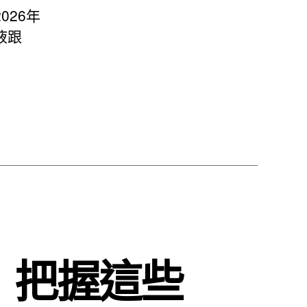
26年
液跟
！把握這些