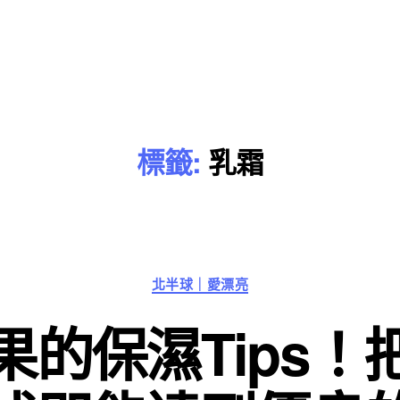
標籤:
乳霜
分
北半球｜愛漂亮
類
果的保濕Tips！