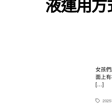
液運用方
女孩們
面上有
[…]
202
標
籤