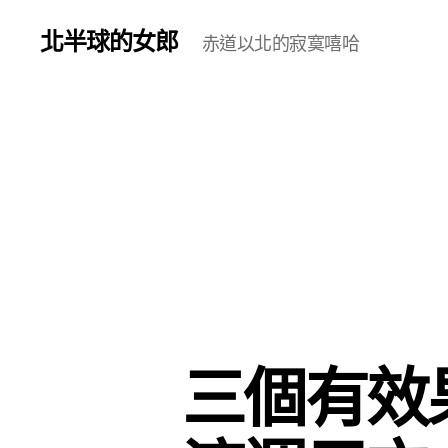
北半球的女郎
赤道以北的寂寞嘻哈
三個有效