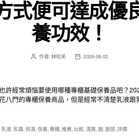
方式便可達成優
養功效！
作者:
林哈芙
2026-08-02
文
文
章
章
作
發
者
佈
日
也許經常煩惱要使用哪種專櫃基礎保養品吧？202
期
花八門的專櫃保養商品，但是經常不清楚乳液跟
,
乳液
,
乳霜
,
保濕
,
保養
,
專櫃
,
推薦
,
比較
,
清爽
,
臉
,
臉部
,
評價