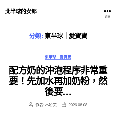
北半球的女郎
選單
分類:
東半球｜愛寶寶
分
東半球｜愛寶寶
類
配方奶的沖泡程序非常重
要！先加水再加奶粉，然
後要…
作者:
林哈芙
2026-08-08
文
文
章
章