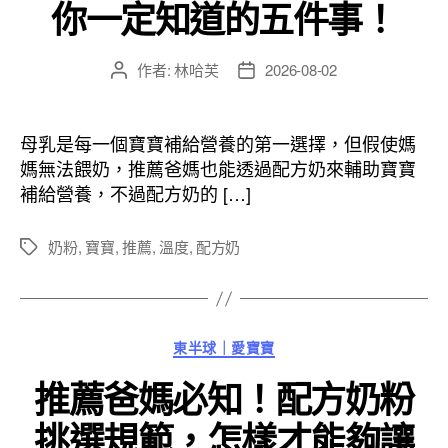
你一定知道的五件事！
作者:
林哈芙
2026-08-02
文
文
章
章
作
發
者
佈
母乳是每一個寶寶補給營養的第一選擇，但假使媽
日
媽無法餵奶，推薦爸媽也能透過配方奶來輔助寶寶
期
補給營養，不過配方奶的 […]
奶粉
,
寶寶
,
推薦
,
溫度
,
配方奶
標
籤
分
東半球｜愛寶寶
類
推薦爸媽必知！配方奶粉
挑選規範，怎樣才能夠讓