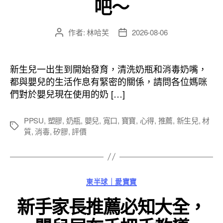
吧～
作者:
林哈芙
2026-08-06
文
文
章
章
作
發
者
佈
新生兒一出生到開始發育，清洗奶瓶和消毒奶嘴，
日
都與嬰兒的生活作息有緊密的關係，請問各位媽咪
期
們對於嬰兒現在使用的奶 […]
PPSU
,
塑膠
,
奶瓶
,
嬰兒
,
寬口
,
寶寶
,
心得
,
推薦
,
新生兒
,
材
標
質
,
消毒
,
矽膠
,
評價
籤
分
東半球｜愛寶寶
類
新手家長推薦必知大全，