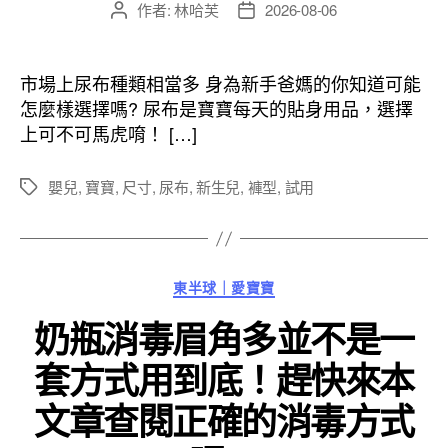
作者:
林哈芙
2026-08-06
文
文
章
章
作
發
者
佈
市場上尿布種類相當多 身為新手爸媽的你知道可能
日
怎麼樣選擇嗎? 尿布是寶寶每天的貼身用品，選擇
期
上可不可馬虎唷！ […]
嬰兒
,
寶寶
,
尺寸
,
尿布
,
新生兒
,
褲型
,
試用
標
籤
分
東半球｜愛寶寶
類
奶瓶消毒眉角多並不是一
套方式用到底！趕快來本
文章查閱正確的消毒方式