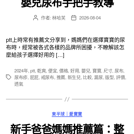
嬰兒尿布手把手教導
作者:
林哈芙
2026-08-04
文
文
章
章
作
發
者
佈
ptt上時常有推薦文分享到，媽媽們在選擇寶寶的尿
日
布時，經常被各式各樣的品牌所困擾，不瞭解該怎
期
麼給孩子選擇好用的 […]
2024年
,
ptt
,
乾爽
,
便宜
,
價格
,
好用
,
嬰兒
,
寶寶
,
尺寸
,
尿布
,
尿布疹
,
屁屁
,
戒尿布
,
推薦
,
新生兒
,
比較
,
漏尿
,
版型
,
評價
,
標
透氣
籤
分
東半球｜愛寶寶
類
新手爸爸媽媽推薦篇：整