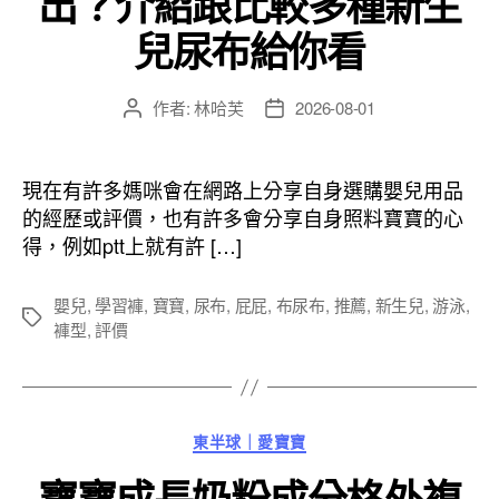
出？介紹跟比較多種新生
兒尿布給你看
作者:
林哈芙
2026-08-01
文
文
章
章
作
發
者
佈
現在有許多媽咪會在網路上分享自身選購嬰兒用品
日
的經歷或評價，也有許多會分享自身照料寶寶的心
期
得，例如ptt上就有許 […]
嬰兒
,
學習褲
,
寶寶
,
尿布
,
屁屁
,
布尿布
,
推薦
,
新生兒
,
游泳
,
標
褲型
,
評價
籤
分
東半球｜愛寶寶
類
寶寶成長奶粉成分格外複