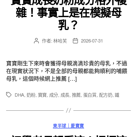
雜！事實上是在模擬母
乳？
作者:
林哈芙
2026-07-31
文
文
章
章
作
發
者
佈
寶寶剛生下來時會獲得母親滴滴珍貴的母乳，不過
日
在現實狀況下，不是全部的母親都能夠順利的哺餵
期
母乳，這個時候網上推薦 […]
DHA
,
奶粉
,
寶寶
,
成分
,
成長
,
推薦
,
蛋白質
,
配方奶
,
鐵
標
籤
分
東半球｜愛寶寶
類