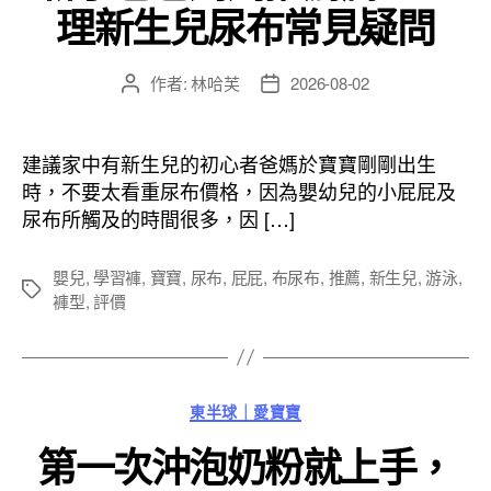
理新生兒尿布常見疑問
作者:
林哈芙
2026-08-02
文
文
章
章
作
發
者
佈
建議家中有新生兒的初心者爸媽於寶寶剛剛出生
日
時，不要太看重尿布價格，因為嬰幼兒的小屁屁及
期
尿布所觸及的時間很多，因 […]
嬰兒
,
學習褲
,
寶寶
,
尿布
,
屁屁
,
布尿布
,
推薦
,
新生兒
,
游泳
,
標
褲型
,
評價
籤
分
東半球｜愛寶寶
類
第一次沖泡奶粉就上手，