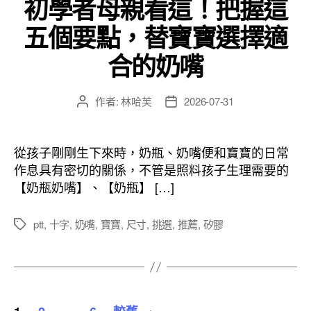
初學者母親看這！把握這
五個要點，替寶寶選擇適
合的奶嘴
作者:
林哈芙
2026-07-31
文
文
章
章
作
發
者
佈
從孩子剛剛生下來時，奶瓶、奶嘴便和寶寶的日常
日
作息具有密切的關係，不管是照料孩子生理需要的
期
【奶瓶奶嘴】、【奶瓶】 […]
ptt
,
十字
,
奶嘴
,
寶寶
,
尺寸
,
挑選
,
推薦
,
矽膠
標
籤
文
...