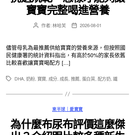
寶寶完整喝進營養
作者:
林哈芙
2026-08-01
文
文
章
章
作
發
者
佈
儘管母乳為最推薦供給寶寶的營養來源，但按照國
日
民健康署的統計資料指出，有高於50%的家長依舊
期
比較喜歡讓寶寶喝配方 […]
DHA
,
奶粉
,
寶寶
,
成分
,
成長
,
推薦
,
蛋白質
,
配方奶
,
鐵
標
籤
分
東半球｜愛寶寶
類
為什麼布尿布評價這麼傑