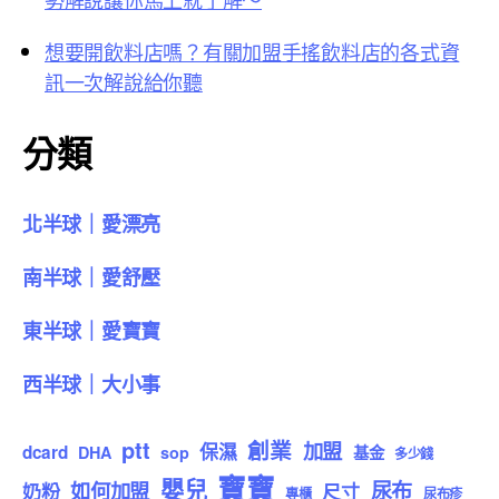
想要開飲料店嗎？有關加盟手搖飲料店的各式資
訊一次解說給你聽
分類
北半球｜愛漂亮
南半球｜愛舒壓
東半球｜愛寶寶
西半球｜大小事
ptt
創業
加盟
保濕
dcard
DHA
sop
基金
多少錢
寶寶
嬰兒
尿布
如何加盟
奶粉
尺寸
專櫃
尿布疹