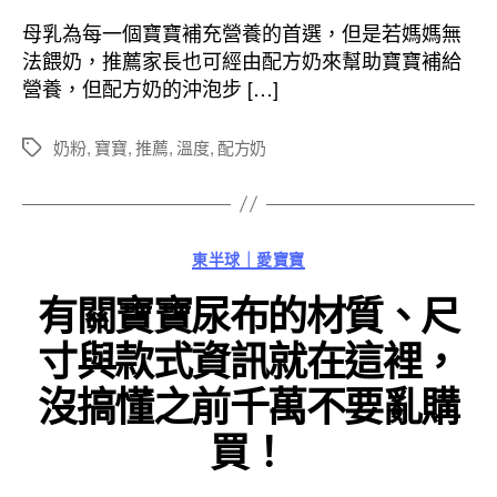
作
發
者
佈
母乳為每一個寶寶補充營養的首選，但是若媽媽無
日
法餵奶，推薦家長也可經由配方奶來幫助寶寶補給
期
營養，但配方奶的沖泡步 […]
奶粉
,
寶寶
,
推薦
,
溫度
,
配方奶
標
籤
分
東半球｜愛寶寶
類
有關寶寶尿布的材質、尺
寸與款式資訊就在這裡，
沒搞懂之前千萬不要亂購
買！