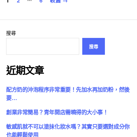
1
2
6
較舊
→
章
分
頁
搜尋
搜尋
近期文章
配方奶的沖泡程序非常重要！先加水再加奶粉，然後
要…
創業非常簡易？青年開店需曉得的大小事！
敏感肌就不可以塗抹化妝水嗎？其實只要選對成分你
也能輕鬆使用