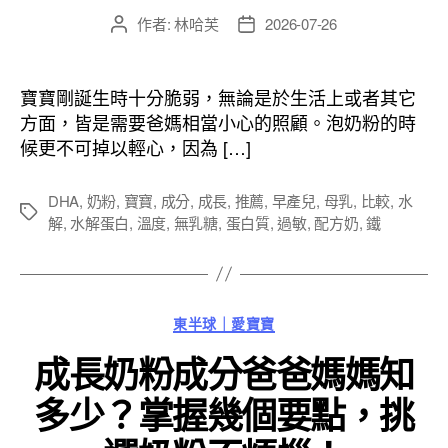
作者:
林哈芙
2026-07-26
文
文
章
章
作
發
者
佈
寶寶剛誕生時十分脆弱，無論是於生活上或者其它
日
方面，皆是需要爸媽相當小心的照顧。泡奶粉的時
期
候更不可掉以輕心，因為 […]
DHA
,
奶粉
,
寶寶
,
成分
,
成長
,
推薦
,
早產兒
,
母乳
,
比較
,
水
標
解
,
水解蛋白
,
溫度
,
無乳糖
,
蛋白質
,
過敏
,
配方奶
,
鐵
籤
分
東半球｜愛寶寶
類
成長奶粉成分爸爸媽媽知
多少？掌握幾個要點，挑