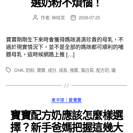
選奶粉不煩惱！
作者:
林哈芙
2026-07-25
文
文
章
章
作
發
者
佈
寶寶剛剛生下來時會獲得媽咪滴滴珍貴的母乳，不
日
過於現實情況下，並不是全部的媽咪都可順利的哺
期
餵母乳，這時候網路上推 […]
DHA
,
奶粉
,
寶寶
,
成分
,
成長
,
推薦
,
蛋白質
,
配方奶
,
鐵
標
籤
分
東半球｜愛寶寶
類
寶寶配方奶應該怎麼樣選
擇？新手爸媽把握這幾大