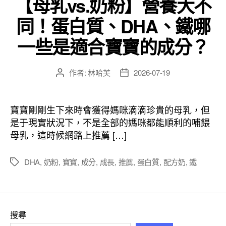
【母乳vs.奶粉】營養大不
同！蛋白質、DHA、鐵哪
一些是適合寶寶的成分？
作者:
林哈芙
2026-07-19
文
文
章
章
作
發
者
佈
寶寶剛剛生下來時會獲得媽咪滴滴珍貴的母乳，但
日
是于現實狀況下，不是全部的媽咪都能順利的哺餵
期
母乳，這時候網路上推薦 […]
DHA
,
奶粉
,
寶寶
,
成分
,
成長
,
推薦
,
蛋白質
,
配方奶
,
鐵
標
籤
搜尋