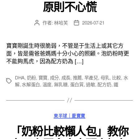
原則不心慌
作者:
林哈芙
2026-07-21
文
文
章
章
作
發
者
佈
寶寶剛誕生時很脆弱，不管是于生活上或其它方
日
面，皆是需爸爸媽媽十分小心的照顧。泡奶粉時更
期
不能夠馬虎，因為配方奶為 […]
DHA
,
奶粉
,
寶寶
,
成分
,
成長
,
推薦
,
早產兒
,
母乳
,
比較
,
水
標
解
,
水解蛋白
,
溫度
,
無乳糖
,
蛋白質
,
過敏
,
配方奶
,
鐵
籤
分
東半球｜愛寶寶
類
「奶粉比較懶人包」教你