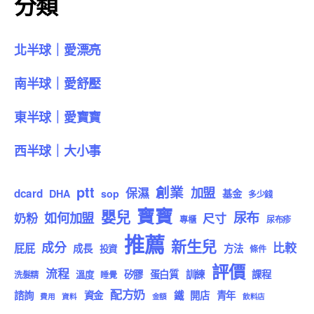
分類
北半球｜愛漂亮
南半球｜愛舒壓
東半球｜愛寶寶
西半球｜大小事
ptt
創業
加盟
保濕
dcard
DHA
sop
基金
多少錢
寶寶
嬰兒
尿布
如何加盟
奶粉
尺寸
專櫃
尿布疹
推薦
新生兒
成分
比較
屁屁
成長
方法
投資
條件
評價
流程
矽膠
蛋白質
訓練
課程
溫度
洗髮精
睡覺
配方奶
諮詢
資金
鐵
開店
青年
費用
資料
金額
飲料店