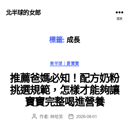
北半球的女郎
選單
標籤:
成長
分
東半球｜愛寶寶
類
推薦爸媽必知！配方奶粉
挑選規範，怎樣才能夠讓
寶寶完整喝進營養
作者:
林哈芙
2026-08-01
文
文
章
章