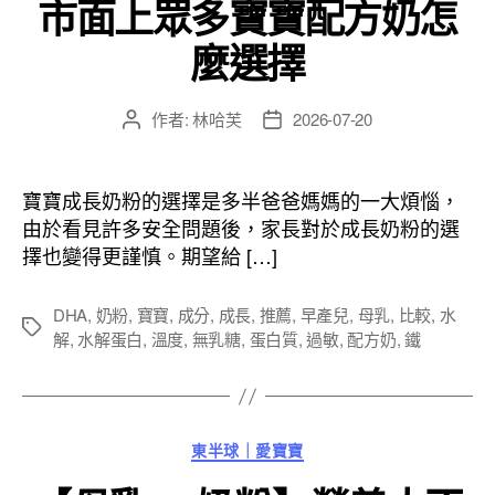
市面上眾多寶寶配方奶怎
麼選擇
作者:
林哈芙
2026-07-20
文
文
章
章
作
發
者
佈
寶寶成長奶粉的選擇是多半爸爸媽媽的一大煩惱，
日
由於看見許多安全問題後，家長對於成長奶粉的選
期
擇也變得更謹慎。期望給 […]
DHA
,
奶粉
,
寶寶
,
成分
,
成長
,
推薦
,
早產兒
,
母乳
,
比較
,
水
標
解
,
水解蛋白
,
溫度
,
無乳糖
,
蛋白質
,
過敏
,
配方奶
,
鐵
籤
分
東半球｜愛寶寶
類