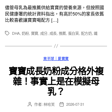
作
發
者
佈
儘管母乳為最推薦供給寶寶的營養來源，但按照國
日
民健康署的統計資料指出，有高於50%的家長依舊
期
比較喜歡讓寶寶喝配方 […]
DHA
,
奶粉
,
寶寶
,
成分
,
成長
,
推薦
,
蛋白質
,
配方奶
,
鐵
標
籤
分
東半球｜愛寶寶
類
寶寶成長奶粉成分格外複
雜！事實上是在模擬母
乳？
作者:
林哈芙
2026-07-31
文
文
章
章