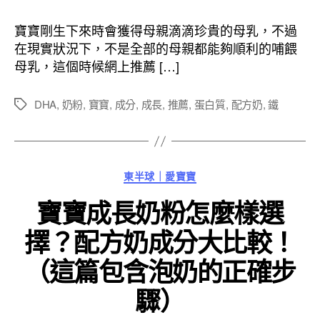
作
發
者
佈
寶寶剛生下來時會獲得母親滴滴珍貴的母乳，不過
日
在現實狀況下，不是全部的母親都能夠順利的哺餵
期
母乳，這個時候網上推薦 […]
DHA
,
奶粉
,
寶寶
,
成分
,
成長
,
推薦
,
蛋白質
,
配方奶
,
鐵
標
籤
分
東半球｜愛寶寶
類
寶寶成長奶粉怎麼樣選
擇？配方奶成分大比較！
（這篇包含泡奶的正確步
驟）