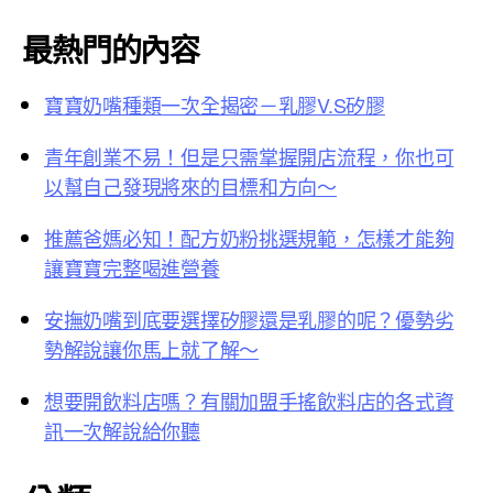
最熱門的內容
寶寶奶嘴種類一次全揭密－乳膠V.S矽膠
青年創業不易！但是只需掌握開店流程，你也可
以幫自己發現將來的目標和方向～
推薦爸媽必知！配方奶粉挑選規範，怎樣才能夠
讓寶寶完整喝進營養
安撫奶嘴到底要選擇矽膠還是乳膠的呢？優勢劣
勢解說讓你馬上就了解～
想要開飲料店嗎？有關加盟手搖飲料店的各式資
訊一次解說給你聽