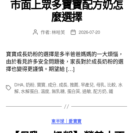
市面上眾多寶寶配方奶怎
麼選擇
作者:
林哈芙
2026-07-20
文
文
章
章
作
發
者
佈
寶寶成長奶粉的選擇是多半爸爸媽媽的一大煩惱，
日
由於看見許多安全問題後，家長對於成長奶粉的選
期
擇也變得更謹慎。期望給 […]
DHA
,
奶粉
,
寶寶
,
成分
,
成長
,
推薦
,
早產兒
,
母乳
,
比較
,
水
標
解
,
水解蛋白
,
溫度
,
無乳糖
,
蛋白質
,
過敏
,
配方奶
,
鐵
籤
分
東半球｜愛寶寶
類