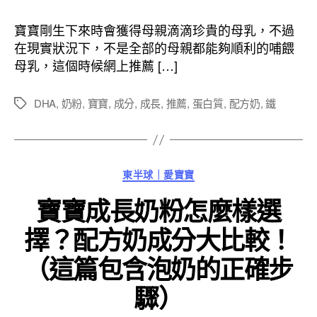
作
發
者
佈
寶寶剛生下來時會獲得母親滴滴珍貴的母乳，不過
日
在現實狀況下，不是全部的母親都能夠順利的哺餵
期
母乳，這個時候網上推薦 […]
DHA
,
奶粉
,
寶寶
,
成分
,
成長
,
推薦
,
蛋白質
,
配方奶
,
鐵
標
籤
分
東半球｜愛寶寶
類
寶寶成長奶粉怎麼樣選
擇？配方奶成分大比較！
（這篇包含泡奶的正確步
驟）