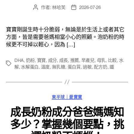
作者:
林哈芙
2026-07-26
文
文
章
章
作
發
者
佈
寶寶剛誕生時十分脆弱，無論是於生活上或者其它
日
方面，皆是需要爸媽相當小心的照顧。泡奶粉的時
期
候更不可掉以輕心，因為 […]
DHA
,
奶粉
,
寶寶
,
成分
,
成長
,
推薦
,
早產兒
,
母乳
,
比較
,
水
標
解
,
水解蛋白
,
溫度
,
無乳糖
,
蛋白質
,
過敏
,
配方奶
,
鐵
籤
分
東半球｜愛寶寶
類
成長奶粉成分爸爸媽媽知
多少？掌握幾個要點，挑