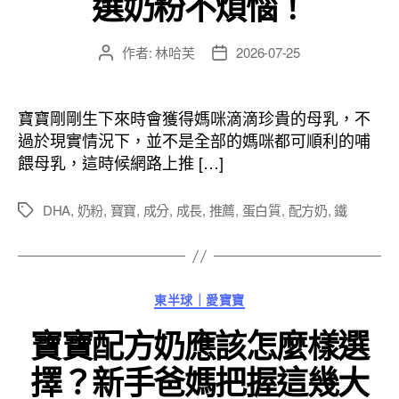
選奶粉不煩惱！
作者:
林哈芙
2026-07-25
文
文
章
章
作
發
者
佈
寶寶剛剛生下來時會獲得媽咪滴滴珍貴的母乳，不
日
過於現實情況下，並不是全部的媽咪都可順利的哺
期
餵母乳，這時候網路上推 […]
DHA
,
奶粉
,
寶寶
,
成分
,
成長
,
推薦
,
蛋白質
,
配方奶
,
鐵
標
籤
分
東半球｜愛寶寶
類
寶寶配方奶應該怎麼樣選
擇？新手爸媽把握這幾大