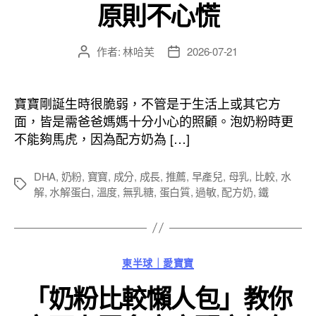
原則不心慌
作者:
林哈芙
2026-07-21
文
文
章
章
作
發
者
佈
寶寶剛誕生時很脆弱，不管是于生活上或其它方
日
面，皆是需爸爸媽媽十分小心的照顧。泡奶粉時更
期
不能夠馬虎，因為配方奶為 […]
DHA
,
奶粉
,
寶寶
,
成分
,
成長
,
推薦
,
早產兒
,
母乳
,
比較
,
水
標
解
,
水解蛋白
,
溫度
,
無乳糖
,
蛋白質
,
過敏
,
配方奶
,
鐵
籤
分
東半球｜愛寶寶
類
「奶粉比較懶人包」教你