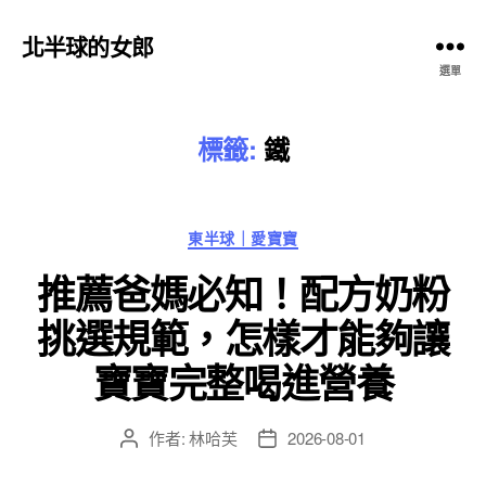
北半球的女郎
選單
標籤:
鐵
分
東半球｜愛寶寶
類
推薦爸媽必知！配方奶粉
挑選規範，怎樣才能夠讓
寶寶完整喝進營養
作者:
林哈芙
2026-08-01
文
文
章
章