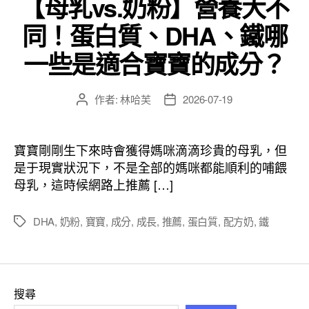
【母乳vs.奶粉】營養大不
同！蛋白質、DHA、鐵哪
一些是適合寶寶的成分？
作者:
林哈芙
2026-07-19
文
文
章
章
作
發
者
佈
寶寶剛剛生下來時會獲得媽咪滴滴珍貴的母乳，但
日
是于現實狀況下，不是全部的媽咪都能順利的哺餵
期
母乳，這時候網路上推薦 […]
DHA
,
奶粉
,
寶寶
,
成分
,
成長
,
推薦
,
蛋白質
,
配方奶
,
鐵
標
籤
搜尋