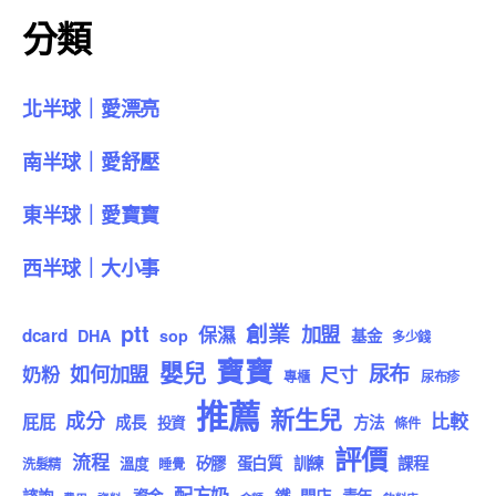
分類
北半球｜愛漂亮
南半球｜愛舒壓
東半球｜愛寶寶
西半球｜大小事
ptt
創業
加盟
保濕
dcard
DHA
sop
基金
多少錢
寶寶
嬰兒
尿布
如何加盟
奶粉
尺寸
專櫃
尿布疹
推薦
新生兒
成分
比較
屁屁
成長
方法
投資
條件
評價
流程
矽膠
蛋白質
訓練
課程
溫度
洗髮精
睡覺
配方奶
諮詢
資金
鐵
開店
青年