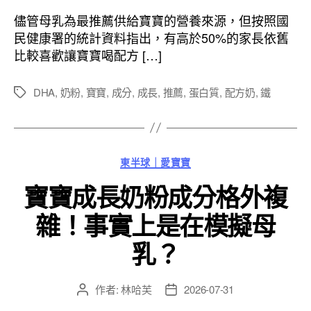
作
發
者
佈
儘管母乳為最推薦供給寶寶的營養來源，但按照國
日
民健康署的統計資料指出，有高於50%的家長依舊
期
比較喜歡讓寶寶喝配方 […]
DHA
,
奶粉
,
寶寶
,
成分
,
成長
,
推薦
,
蛋白質
,
配方奶
,
鐵
標
籤
分
東半球｜愛寶寶
類
寶寶成長奶粉成分格外複
雜！事實上是在模擬母
乳？
作者:
林哈芙
2026-07-31
文
文
章
章